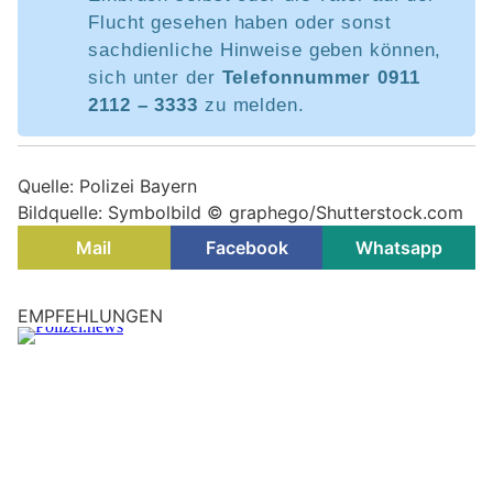
Flucht gesehen haben oder sonst
sachdienliche Hinweise geben können,
sich unter der
Telefonnummer 0911
2112 – 3333
zu melden.
Quelle: Polizei Bayern
Bildquelle: Symbolbild © graphego/Shutterstock.com
Mail
Facebook
Whatsapp
Straubing, Bayern: Zoll deckt illegale
Beschäftigung in Gastronomie auf
30.07.26
VON
POLIZEI.NEWS REDAKTION
Am vergangenen Wochenende führte die Finanzkontrolle
Schwarzarbeit (FKS) Plattling des Hauptzollamts Landshut
in den späten Abendstunden des 24.07.2026 eine
Kontrollmaßnahme im Gaststättengewerbe in Straubing