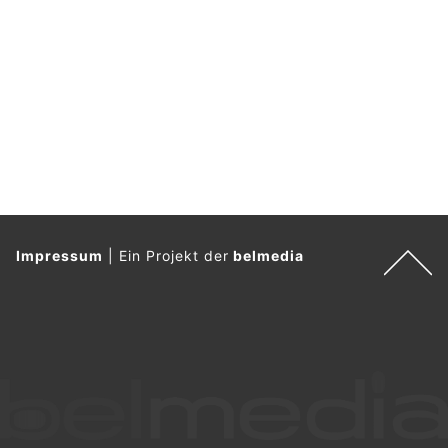
Vor Ort drang Rauch aus einem Fenster.
Weiterlesen
Hennigsdorf, Brandenburg: Polizei fahndet nach
mutmaßlichem Ladendieb
06.08.26
VON
POLIZEI.NEWS REDAKTION
Mit den Aufnahmen von Überwachungskameras sucht die
Kriminalpolizei nach einem bisher unbekannten
Tatverdächtigen, der am 30.03.2026 in einer Supermarkt-
Filiale in der Berliner Straße in Hennigsdorf mehrere Pakete
Kaffee und in einem weiteren Fall am 08.04.2026 in selbiger
Filiale zahlreiche Shampoos entwendet haben soll.
Der Tatverdächtige verstaute das Diebesgut in dessen
Rucksack und verließ den Markt über den Kassenbereich, ohne
die Ware zu bezahlen.
Weiterlesen