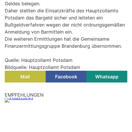
Geldes belegen.
Daher stellten die Einsatzkräfte des Hauptzollamts
Potsdam das Bargeld sicher und leiteten ein
Bußgeldverfahren wegen der nicht ordnungsgemäßen
Anmeldung von Barmitteln ein.
Die weiteren Ermittlungen hat die Gemeinsame
Finanzermittlungsgruppe Brandenburg übernommen.
Quelle: Hauptzollamt Potsdam
Bildquelle: Hauptzollamt Potsdam
Mail
Facebook
Whatsapp
Neuseddin, Brandenburg: Angebranntes Essen
löst Feuerwehreinsatz aus
28.02.26
VON
POLIZEI.NEWS REDAKTION
Brand Gebäude groß war das Einsatzstichwort, mit dem wir
am Mittwoch (25.02.2026) nach Neuseddin alarmiert
wurden.