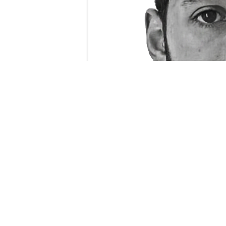
05.07.26
VON
POLIZEI.NEWS REDA
Im Frühjahr 2026 nahm e