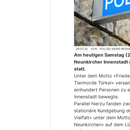
29.07.25
VON
POLIZEI.NEWS REDA
Am heutigen Samstag (26
Neunkircher Innenstadt
statt.
Unter dem Motto «Frieden
Tiermorde Türkei» versam
einhundert Personen zu e
Innenstadt bewegte.
Parallel hierzu fanden z
stationäre Kundgebung d
Vielfalt» unter dem Motto
Neunkirchen» auf dem Lüb