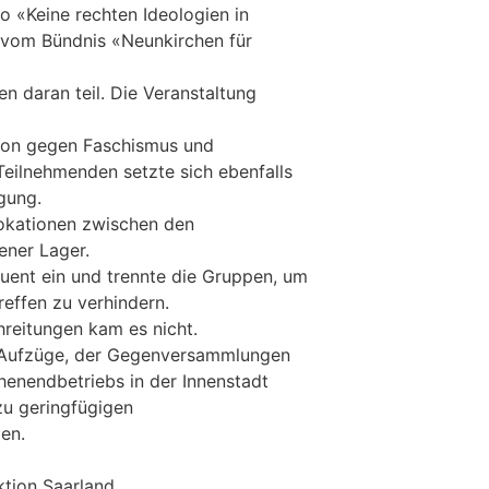
o «Keine rechten Ideologien in
vom Bündnis «Neunkirchen für
 daran teil. Die Veranstaltung
ion gegen Faschismus und
eilnehmenden setzte sich ebenfalls
gung.
okationen zwischen den
ener Lager.
quent ein und trennte die Gruppen, um
reffen zu verhindern.
reitungen kam es nicht.
 Aufzüge, der Gegenversammlungen
enendbetriebs in der Innenstadt
zu geringfügigen
en.
ktion Saarland