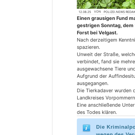
12.08.25
VON
POLIZEI.NEWS REDA
Einen grausigen Fund m
gestrigen Sonntag, dem
Forst bei Velgast.
Nach derzeitigem Kenntni
spazieren.
Unweit der Straße, welch
verbindet, fand sie mehr
ausgewachsene Tiere und 
Aufgrund der Auffindesitu
ausgegangen.
Die Tierkadaver wurden 
Landkreises Vorpommern-
Eine anschließende Unte
des Todes klären.
Die Kriminalpo
wegen des Ver