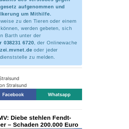
zgesetz aufgenommen und
ölkerung um Mithilfe.
nweise zu den Tieren oder einem
 können, werden gebeten, sich
in Barth unter der
 038231 6720
, der Onlinewache
zei.mvnet.de
oder jeder
dienststelle zu melden.
 Stralsund
ion Stralsund
Facebook
Whatsapp
V: Diebe stehlen Fendt-
ger – Schaden 200.000 Euro