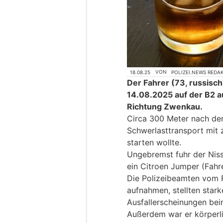
18.08.25
VON
POLIZEI.NEWS REDA
Der Fahrer (73, russisc
14.08.2025 auf der B2 
Richtung Zwenkau.
Circa 300 Meter nach der
Schwerlasttransport mit 
starten wollte.
Ungebremst fuhr der Niss
ein Citroen Jumper (Fahrer
Die Polizeibeamten vom R
aufnahmen, stellten star
Ausfallerscheinungen bei
Außerdem war er körperli