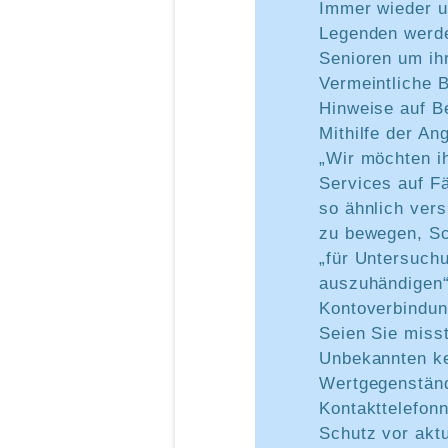
Immer wieder u
Legenden werde
Senioren um ih
Vermeintliche B
Hinweise auf Be
Mithilfe der An
„Wir möchten i
Services auf F
so ähnlich ver
zu bewegen, S
„für Untersuch
auszuhändigen“
Kontoverbindun
Seien Sie miss
Unbekannten ke
Wertgegenständ
Kontakttelefo
Schutz vor akt