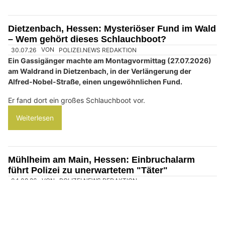
04.08.26
VON
POLIZEI.NEWS REDAKTION
In der Nacht zum Samstag (01.08.2026) wurden die
Feuerwehren der Stadt Hattersheim am Main um 02:49 Uhr
zu einem brennenden Imbissstand in der Königsberger
Straße in Hattersheim alarmiert.
Als die ersten Feuerwehrkräfte vor Ort eintrafen, stand der
Imbisswagen samt Anbau auf dem Parkplatz eines
Supermarkts bereits lichterloh in Flammen.
Weiterlesen
Dietzenbach, Hessen: Mysteriöser Fund im Wald
– Wem gehört dieses Schlauchboot?