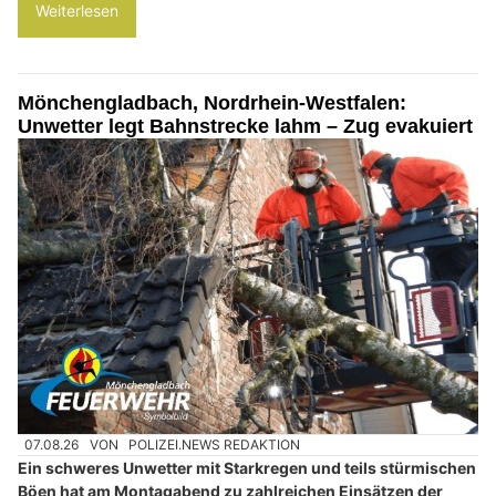
Weiterlesen
Mönchengladbach, Nordrhein-Westfalen:
Unwetter legt Bahnstrecke lahm – Zug evakuiert
07.08.26
VON
POLIZEI.NEWS REDAKTION
Ein schweres Unwetter mit Starkregen und teils stürmischen
Böen hat am Montagabend zu zahlreichen Einsätzen der