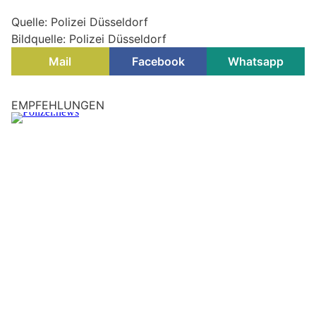
Quelle: Polizei Düsseldorf
Bildquelle: Polizei Düsseldorf
Mail
Facebook
Whatsapp
Mönchengladbach, Nordrhein-Westfalen:
Unwetter legt Bahnstrecke lahm – Zug evakuiert
07.08.26
VON
POLIZEI.NEWS REDAKTION
Ein schweres Unwetter mit Starkregen und teils stürmischen
Böen hat am Montagabend zu zahlreichen Einsätzen der
Feuerwehr geführt.
Im südlichen Stadtgebiet mussten die Einsatzkräfte unter
anderem umgestürzte Bäume beseitigen und Gefahrenstellen
sichern.
Weiterlesen