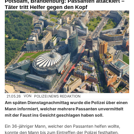
Potsdam, Brandenburg: Passanten attackiert –
Täter tritt Helfer gegen den Kopf
21.05.26
VON
POLIZEI.NEWS REDAKTION
Am späten Dienstagnachmittag wurde die Polizei über einen
Mann informiert, welcher mehrere Passanten unvermittelt
mit der Faust ins Gesicht geschlagen haben soll.
Ein 36-jähriger Mann, welcher den Passanten helfen wollte,
konnte den Mann bis zum Eintreffen der Polizei festhalten.