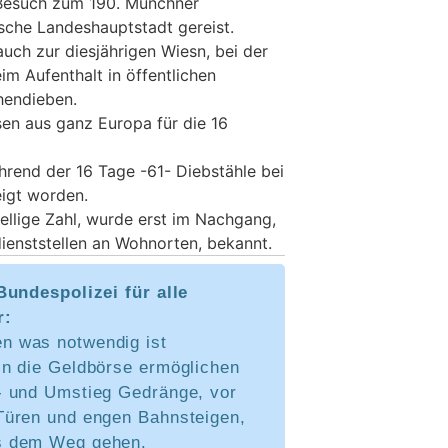
esuch zum 190. Münchner
ische Landeshauptstadt gereist.
uch zur diesjährigen Wiesn, bei der
m Aufenthalt in öffentlichen
hendieben.
en aus ganz Europa für die 16
hrend der 16 Tage -61- Diebstähle bei
igt worden.
ellige Zahl, wurde erst im Nachgang,
dienststellen an Wohnorten, bekannt.
Bundespolizei für alle
r:
n was notwendig ist
in die Geldbörse ermöglichen
n- und Umstieg Gedränge, vor
 Türen und engen Bahnsteigen,
s dem Weg gehen.