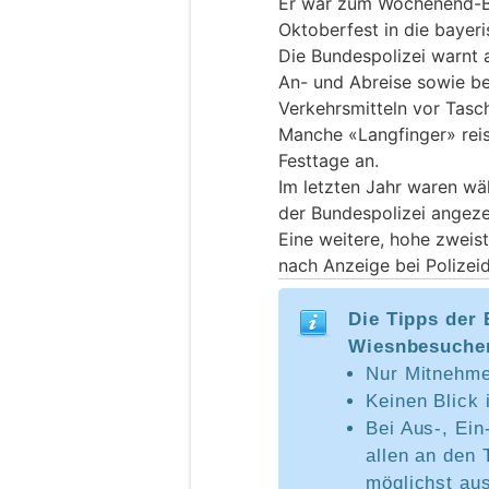
Er war zum Wochenend-B
Oktoberfest in die bayer
Die Bundespolizei warnt a
An- und Abreise sowie bei
Verkehrsmitteln vor Tasc
Manche «Langfinger» reis
Festtage an.
Im letzten Jahr waren wä
der Bundespolizei angeze
Eine weitere, hohe zweist
nach Anzeige bei Polizei
Die Tipps der 
Wiesnbesuche
Nur Mitnehme
Keinen Blick 
Bei Aus-, Ei
allen an den
möglichst au