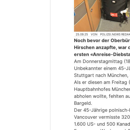
25.09.25
VON
POLIZEI.NEWS REDA
Noch bevor der Oberbür
Hirschen anzapfte, war 
ersten «Anreise-Diebsta
Am Donnerstagmittag (18
Unbekannter einem 45-Jä
Stuttgart nach München,
Als er diesen am Freitag
Hauptbahnhofes München
abholen wollte, fehlten 
Bargeld.
Der 45-Jährige polnisch
Vancouver vermisste 320
1.600 US- und 500 Kanadi