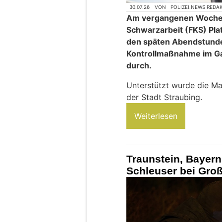
30.07.26
VON
POLIZEI.NEWS REDA
Am vergangenen Wochene
Schwarzarbeit (FKS) Plat
den späten Abendstunde
Kontrollmaßnahme im Ga
durch.
Unterstützt wurde die M
der Stadt Straubing.
Weiterlesen
Traunstein, Bayern
Schleuser bei Gro