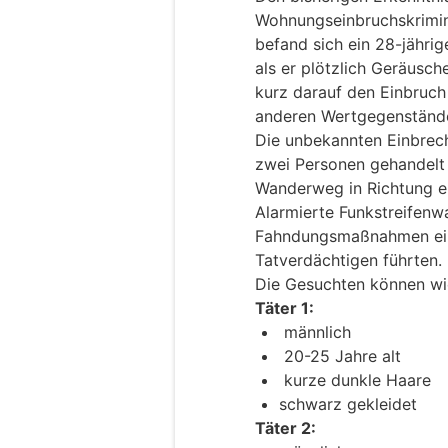
Wohnungseinbruchskrimina
befand sich ein 28-jähri
als er plötzlich Geräus
kurz darauf den Einbruc
anderen Wertgegenständ
Die unbekannten Einbrech
zwei Personen gehandelt h
Wanderweg in Richtung e
Alarmierte Funkstreifen
Fahndungsmaßnahmen ein,
Tatverdächtigen führten.
Die Gesuchten können wi
Täter 1:
männlich
20-25 Jahre alt
kurze dunkle Haare
schwarz gekleidet
Täter 2: