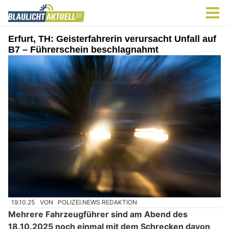
Erfurt, TH: Geisterfahrerin verursacht Unfall auf
B7 – Führerschein beschlagnahmt
19.10.25
VON
POLIZEI.NEWS REDAKTION
Mehrere Fahrzeugführer sind am Abend des
18.10.2025 noch einmal mit dem Schrecken davon