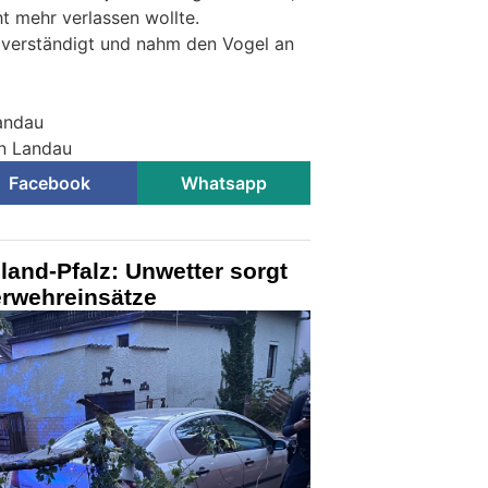
ht mehr verlassen wollte.
 verständigt und nahm den Vogel an
Landau
on Landau
Facebook
Whatsapp
and-Pfalz: Unwetter sorgt
erwehreinsätze