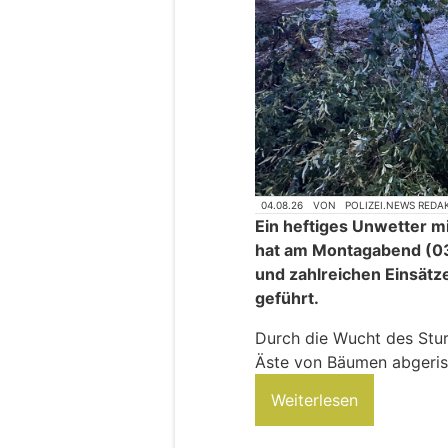
04.08.26
VON
POLIZEI.NEWS REDA
Ein heftiges Unwetter m
hat am Montagabend (03
und zahlreichen Einsätz
geführt.
Durch die Wucht des Stu
Äste von Bäumen abgeris
Weiterlesen