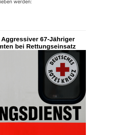
rieben werden:
 Aggressiver 67-Jähriger
amten bei Rettungseinsatz