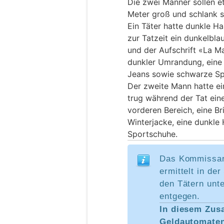
Die zwei Männer sollen et
Meter groß und schlank s
Ein Täter hatte dunkle Ha
zur Tatzeit ein dunkelbl
und der Aufschrift «La Ma
dunkler Umrandung, eine
Jeans sowie schwarze Sp
Der zweite Mann hatte ei
trug während der Tat ei
vorderen Bereich, eine Br
Winterjacke, eine dunkl
Sportschuhe.
Das Kommissar
ermittelt in d
den Tätern unt
entgegen.
In diesem Zus
Geldautomaten