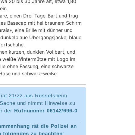
wa 20 bis 30 Jahre alt, etwa 1,80
ein.
are, einen Drei-Tage-Bart und trug
aues Basecap mit hellbraunem Schirm
rais», eine Brille mit dünner und
 dunkelblaue Übergangsjacke, blaue
ortschuhe.
nen kurzen, dunklen Vollbart, und
ne weiße Wintermütze mit Logo im
ille ohne Fassung, eine schwarze
e Hose und schwarz-weiße
iat 21/22 aus Rüsselsheim
er Sache und nimmt Hinweise zu
er der
Rufnummer 06142/696-0
ammenhang rät die Polizei an
 folgendes zu beachten: