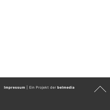
– Eskalation am Hauptbahnhof
31.07.26
VON
POLIZEI.NEWS REDAKTION
Am späten Montagabend (27. Juli) kam es am Hauptbahnhof
München zu einer lautstarken Auseinandersetzung
zwischen zwei Personen.
Als eine Streife der Bundespolizei die beiden kontrollieren
wollte, zeigte die Frau den Hitlergruß und versuchte, die
Einsatzkräfte anzugreifen.
Weiterlesen