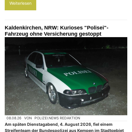
Weiterlesen
Kaldenkirchen, NRW: Kurioses "Polisei"-
Fahrzeug ohne Versicherung gestoppt
08.08.26
VON
POLIZEI.NEWS REDAKTION
Am späten Dienstagabend, 4. August 2026, fiel einem
Streifenteam der Bundespolizei aus Kempen im Stadtgebiet