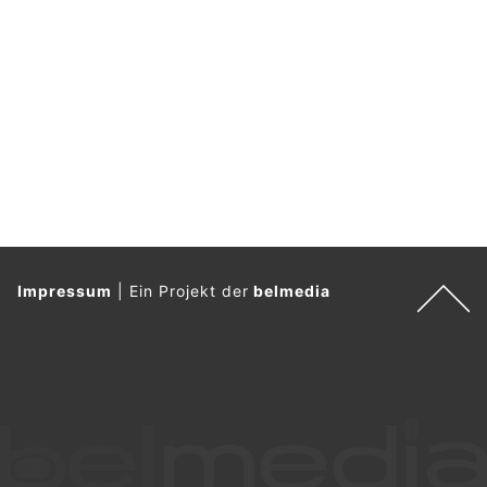
Ein Hund und eine Katze waren in einem verschlossenen
Fahrzeug zurückgelassen worden.
Weiterlesen
Icking, Bayern: Betrunkener Pole (27) stößt
Senior (67) vor einfahrende S-Bahn
05.08.26
VON
POLIZEI.NEWS REDAKTION
Am Dienstagnachmittag (4. August) kam es am Bahnhof
Icking zu einer gefährlichen Körperverletzung.
Ein 27-jähriger Pole soll einen 67-jährigen Deutschen nach
einem Streit ins Gleis gestoßen haben.
Weiterlesen
Regensburg, Bayern: Sicherheitsfirma wegen
Sozialversicherungsbetrugs verurteilt