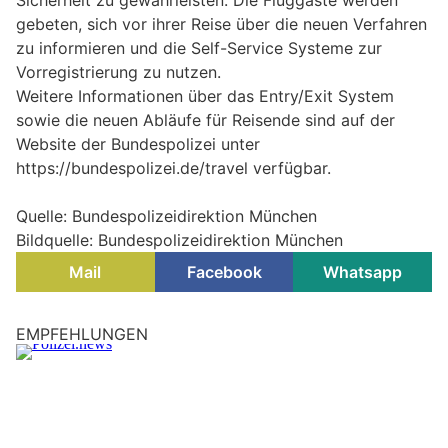
Sicherheit zu gewährleisten. Die Fluggäste werden
gebeten, sich vor ihrer Reise über die neuen Verfahren
zu informieren und die Self-Service Systeme zur
Vorregistrierung zu nutzen.
Weitere Informationen über das Entry/Exit System
sowie die neuen Abläufe für Reisende sind auf der
Website der Bundespolizei unter
https://bundespolizei.de/travel verfügbar.
Quelle: Bundespolizeidirektion München
Bildquelle: Bundespolizeidirektion München
Mail
Facebook
Whatsapp
München, Bayern: Feuerwehr rettet Hund und
Katze aus überhitztem Auto
31.07.26
VON
POLIZEI.NEWS REDAKTION
Zwei Tiere haben am Donnerstagabend (30.07.2026) einen
Einsatz der Feuerwehr München ausgelöst.