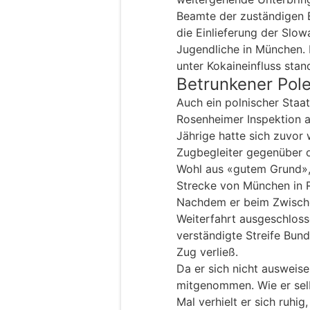
Beamte der zuständigen B
die Einlieferung der Slowa
Jugendliche in München. D
unter Kokaineinfluss stan
Betrunkener Pole 
Auch ein polnischer Staa
Rosenheimer Inspektion au
Jährige hatte sich zuvor
Zugbegleiter gegenüber o
Wohl aus «gutem Grund», 
Strecke von München in R
Nachdem er beim Zwische
Weiterfahrt ausgeschloss
verständigte Streife Bun
Zug verließ.
Da er sich nicht ausweise
mitgenommen. Wie er sel
Mal verhielt er sich ruhi