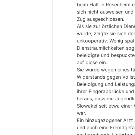
beim Halt in Rosenheim ei
sich nicht ausweisen und
Zug ausgeschlossen.
Als sie zur örtlichen Die
wurde, zeigte sie sich d
unkooperativ. Wenig spät
Diensträumlichkeiten soga
beleidigte und bespuckte
auf diese ein.
Sie wurde wegen eines tä
Widerstands gegen Volls
Beleidigung und Leistungs
ihrer Fingerabdrücke und 
heraus, dass die Jugendl
Slowakei seit etwa einer
war.
Ein hinzugezogener Arzt a
und auch eine Fremdgefä
weitergehende Unterbring