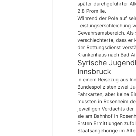
später durchgeführter Al
2,8 Promille.
Während der Pole auf se
Leistungserschleichung wa
Gewahrsamsbereich. Als s
verschlechterte, dass er
der Rettungsdienst verst
Krankenhaus nach Bad Aib
Syrische Jugend
Innsbruck
In einem Reisezug aus Inn
Bundespolizisten zwei Ju
Fahrkarten, aber keine Ei
mussten in Rosenheim de
jeweiligen Verdachts der 
sie am Bahnhof in Rosen
Ersten Ermittlungen zufo
Staatsangehörige im Alter