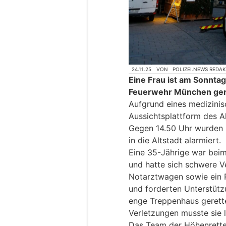
24.11.25
VON
POLIZEI.NEWS REDA
Eine Frau ist am Sonnta
Feuerwehr München ger
Aufgrund eines medizinis
Aussichtsplattform des A
Gegen 14.50 Uhr wurden 
in die Altstadt alarmiert.
Eine 35-Jährige war beim
und hatte sich schwere V
Notarztwagen sowie ein 
und forderten Unterstütz
enge Treppenhaus gerette
Verletzungen musste sie 
Das Team der Höhenrette