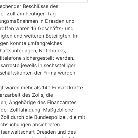
rechender Beschlüsse des
der Zoll am heutigen Tag
ungsmaßnahmen in Dresden und
roffen waren 16 Geschäfts- und
ten und weiteren Beteiligten. Im
gen konnte umfangreiches
chäftsunterlagen, Notebooks,
telefone sichergestellt werden.
reste jeweils in sechsstelliger
schäftskonten der Firma wurden
t waren mehr als 140 Einsatzkräfte
rzarbeit des Zolls, die
den, Angehörige des Finanzamtes
t der Zollfahndung. Maßgebliche
 Zoll durch die Bundespolizei, die mit
rchsuchungen absicherten.
atsanwaltschaft Dresden und des