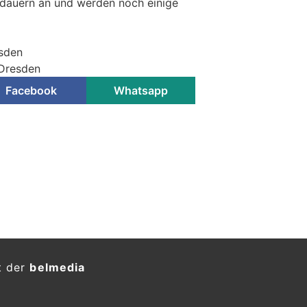
dauern an und werden noch einige
esden
 Dresden
Facebook
Whatsapp
: Zwei Festnahmen nach
sdelikt