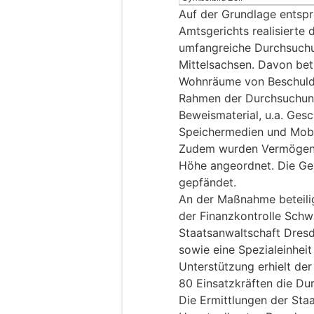
Auf der Grundlage entsp
Amtsgerichts realisierte 
umfangreiche Durchsuch
Mittelsachsen. Davon bet
Wohnräume von Beschuldig
Rahmen der Durchsuchun
Beweismaterial, u.a. Ges
Speichermedien und Mobil
Zudem wurden Vermögensar
Höhe angeordnet. Die Ge
gepfändet.
An der Maßnahme beteilig
der Finanzkontrolle Schwa
Staatsanwaltschaft Dres
sowie eine Spezialeinhei
Unterstützung erhielt der
80 Einsatzkräften die Du
Die Ermittlungen der Sta