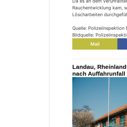
Da es an dem verunfallte
Rauchentwicklung kam, w
Löscharbeiten durchgefüh
Quelle: Polizeiinspektio
Bildquelle: Polizeiinspek
Mail
Landau, Rheinland-
nach Auffahrunfall