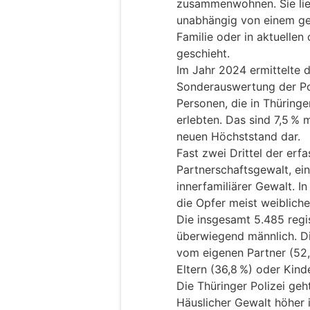
zusammenwohnen. Sie lieg
unabhängig von einem ge
Familie oder in aktuelle
geschieht.
Im Jahr 2024 ermittelte di
Sonderauswertung der Poli
Personen, die in Thüring
erlebten. Das sind 7,5 % m
neuen Höchststand dar.
Fast zwei Drittel der er
Partnerschaftsgewalt, ei
innerfamiliärer Gewalt. 
die Opfer meist weiblich
Die insgesamt 5.485 regi
überwiegend männlich. D
vom eigenen Partner (52,
Eltern (36,8 %) oder Kind
Die Thüringer Polizei geh
Häuslicher Gewalt höher is