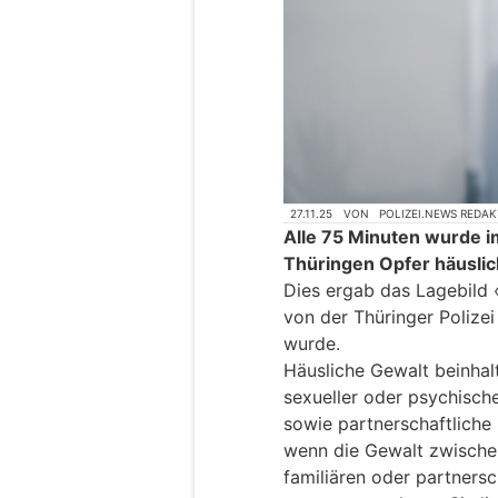
27.11.25
VON
POLIZEI.NEWS REDA
Alle 75 Minuten wurde i
Thüringen Opfer häuslic
Dies ergab das Lagebild 
von der Thüringer Polizei
wurde.
Häusliche Gewalt beinhalt
sexueller oder psychisch
sowie partnerschaftliche 
wenn die Gewalt zwischen 
familiären oder partners