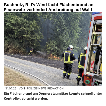
Buchholz, RLP: Wind facht Flächenbrand an –
Feuerwehr verhindert Ausbreitung auf Wald
31.07.26
VON
POLIZEI.NEWS REDAKTION
Ein Flächenbrand am Donnerstagmittag konnte schnell unter
Kontrolle gebracht werden.