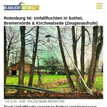
Rotenburg NI: Unfallfluchten in Sothel,
Bremervörde & Kirchwalsede (Zeugenaufrufe)
04.12.25
VON
POLIZEI.NEWS REDAKTION
Nach Unfallflucht zwischen Sothel und Hamersen: