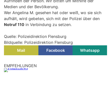
Auffinden der Person. Wir bitten um Mithilfe der
Medien und der Bevölkerung.
Wer Angelina M. gesehen hat oder weiß, wo sie sich
aufhält, wird gebeten, sich mit der Polizei über den
Notruf 110
in Verbindung zu setzen.
Quelle: Polizeidirektion Flensburg
Bildquelle: Polizeidirektion Flensburg
Mail
Facebook
Whatsapp
Schenefeld, Schleswig-Holstein: Feuerwehr
verhindert Vollbrand eines Wohnhauses
02.08.26
VON
POLIZEI.NEWS REDAKTION
Die Freiwillige Feuerwehr Schenefeld wurde am heutigen
Sonntag, 2. August, um 00:47 Uhr mit dem Einsatzstichwort
"Feuer größer Standard (FEU G) - Brand/Rauchentwicklung
aus Dachstuhl" zum Fritz-Reuter-Platz in Schenefeld
alarmiert.