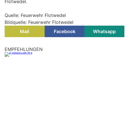
Flotwedel.
Quelle: Feuerwehr Flotwedel
Bildquelle: Feuerwehr Flotwedel
Mail
Facebook
Whatsapp
Aurich, Niedersachsen: 1.250 Euro Spende für
die Jugendfeuerwehr Walle
02.08.26
VON
POLIZEI.NEWS REDAKTION
Große Freude herrschte dieser Tage bei der
Jugendfeuerwehr Walle:
Im Rahmen der Pfandbon-Spendenaktion des E-Center Bruns
konnte der Feuerwehrnachwuchs einen Spendenscheck in
Höhe von 1250 Euro entgegennehmen.
Weiterlesen