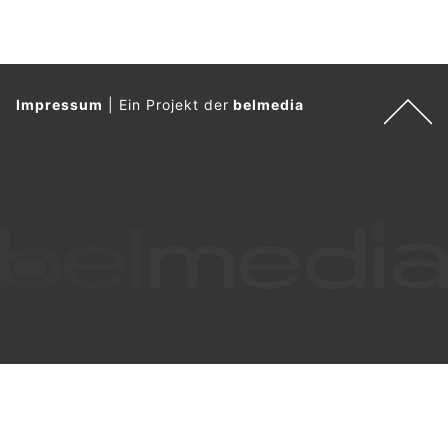
Stade, Niedersachsen: Vier Verletzte bei
schwerem Unfall auf der A26
05.08.26
VON
POLIZEI.NEWS REDAKTION
Am heutigen Vormittag (05.08.2026) gegen 09:40 h kam es
auf der Autobahn 26 zu einem Verkehrsunfall, bei dem vier
Autoinsassen leicht verletzt wurden und hoher
Sachschaden entstanden ist.
Zu der Zeit war ein 19-jähriger Fahrer eines Ford Transit aus
Bevern mit seinem Fahrzeug auf der Autobahn 26 in
Fahrtrichtung Hamburg unterwegs und beabsichtigte dann
kurz hinter der Auffahrt Horneburg wegen eines einfädelnden
Autos auf den linken Fahrstreifen zu wechseln.
Weiterlesen
Melle, Niedersachsen: Polizei sucht gestohlenen
Ziegenbock "Fiete"
31.07.26
VON
POLIZEI.NEWS REDAKTION