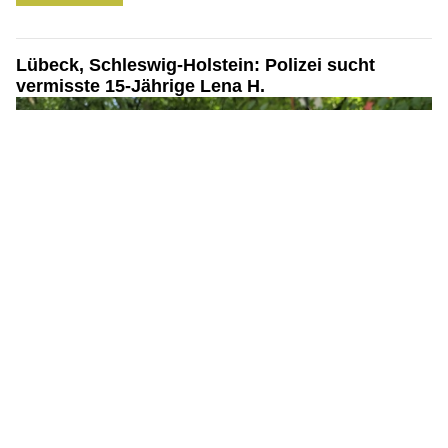
Lübeck, Schleswig-Holstein: Polizei sucht
vermisste 15-Jährige Lena H.