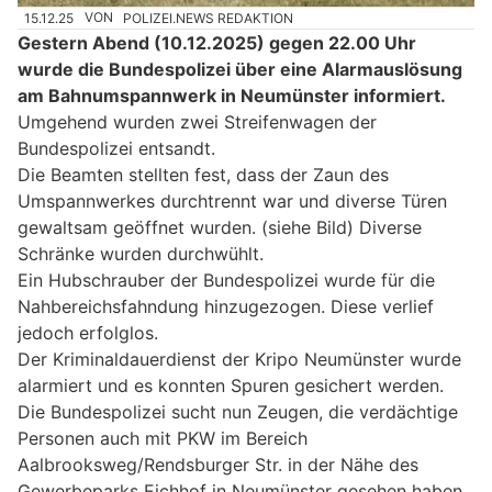
15.12.25
VON
POLIZEI.NEWS REDAKTION
Gestern Abend (10.12.2025) gegen 22.00 Uhr
wurde die Bundespolizei über eine Alarmauslösung
am Bahnumspannwerk in Neumünster informiert.
Umgehend wurden zwei Streifenwagen der
Bundespolizei entsandt.
Die Beamten stellten fest, dass der Zaun des
Umspannwerkes durchtrennt war und diverse Türen
gewaltsam geöffnet wurden. (siehe Bild) Diverse
Schränke wurden durchwühlt.
Ein Hubschrauber der Bundespolizei wurde für die
Nahbereichsfahndung hinzugezogen. Diese verlief
jedoch erfolglos.
Der Kriminaldauerdienst der Kripo Neumünster wurde
alarmiert und es konnten Spuren gesichert werden.
Die Bundespolizei sucht nun Zeugen, die verdächtige
Personen auch mit PKW im Bereich
Aalbrooksweg/Rendsburger Str. in der Nähe des
Gewerbeparks Eichhof in Neumünster gesehen haben.