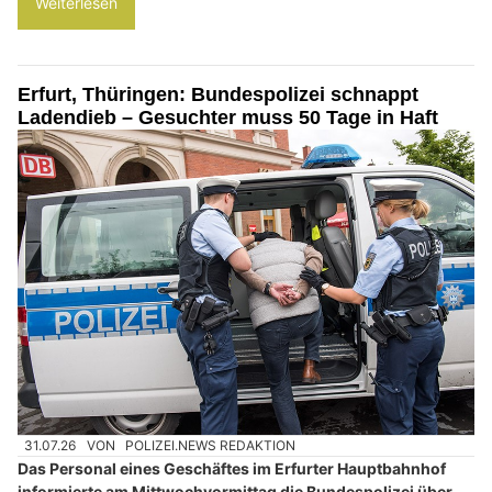
Weiterlesen
Erfurt, Thüringen: Bundespolizei schnappt
Ladendieb – Gesuchter muss 50 Tage in Haft
31.07.26
VON
POLIZEI.NEWS REDAKTION
Das Personal eines Geschäftes im Erfurter Hauptbahnhof
informierte am Mittwochvormittag die Bundespolizei über