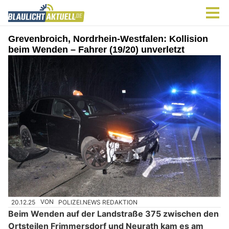
Grevenbroich, Nordrhein-Westfalen: Kollision
beim Wenden – Fahrer (19/20) unverletzt
20.12.25
VON
POLIZEI.NEWS REDAKTION
Beim Wenden auf der Landstraße 375 zwischen den
Ortsteilen Frimmersdorf und Neurath kam es am