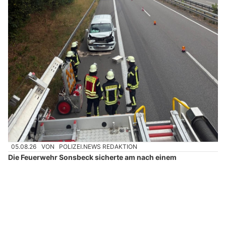
05.08.26
VON
POLIZEI.NEWS REDAKTION
Die Feuerwehr Sonsbeck sicherte am nach einem
Verkehrsunfall auf der A57 eine Einsatzstelle des
Rettungsdienstes gegen den fließenden Verkehr ab.
Am Dienstagnachmittag wurde die Einheit Sonsbeck zur
Unterstützung des Rettungsdienstes bei der Absicherung einer
Einsatzstelle auf der A57 alarmiert.