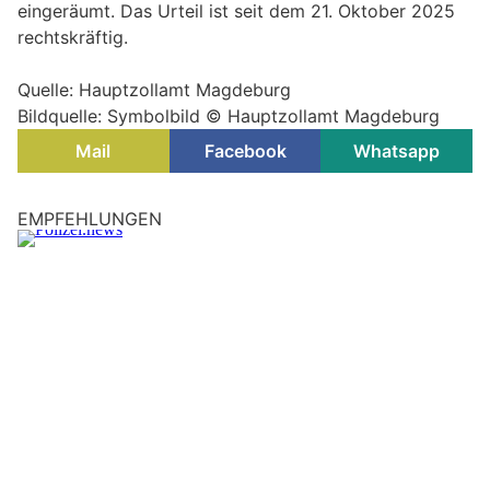
eingeräumt. Das Urteil ist seit dem 21. Oktober 2025
rechtskräftig.
Quelle: Hauptzollamt Magdeburg
Bildquelle: Symbolbild © Hauptzollamt Magdeburg
Mail
Facebook
Whatsapp
Zeitz, Sachsen-Anhalt: Handy fast leer, große
Angst – Polizei hilft 12-Jähriger in der Nacht
06.08.26
VON
POLIZEI.NEWS REDAKTION
In der Nacht zu Mittwoch (05.08.2026) wählte ein Mädchen
den polizeilichen Notruf.
Auf ihrem wohl deutlich verspäteten Heimweg ging ihr
allmählich die Akkukapazität ihres Handys aus, weshalb sie
sich nun fürchtete.
Weiterlesen