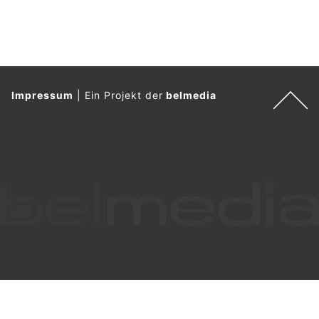
Wippra, Sachsen-Anhalt: Schwerer
Motorradunfall mit drei Verletzten
03.05.26
VON
POLIZEI.NEWS REDAKTION
Am Samstag (02.05.2026) gegen 15.15 Uhr ereignete sich
auf der L230 bei Wippra ein schwerer Verkehrsunfall.
Nach bisherigen Erkenntnisstand befuhr ein Motorradfahrer (17
Jahre) und weitere Biker die L 230 aus Richtung Grillenberg
kommend in Richtung Wippra.
Weiterlesen
Stendal, Sachsen-Anhalt: Ziege legt
Bahnverkehr lahm – 289 Minuten Verspätung
01.06.26
VON
POLIZEI.NEWS REDAKTION
Für einen ungewöhnlichen Einsatz wurden Beamte der
Bundespolizei am Sonntag, den 31. Mai 2026, zur Mittagszeit
alarmiert.