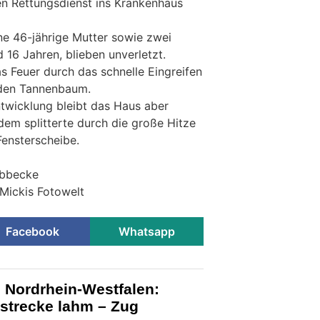
n Rettungsdienst ins Krankenhaus
ne 46-jährige Mutter sowie zwei
d 16 Jahren, blieben unverletzt.
s Feuer durch das schnelle Eingreifen
den Tannenbaum.
twicklung bleibt das Haus aber
em splitterte durch die große Hitze
Fensterscheibe.
übbecke
 Mickis Fotowelt
Facebook
Whatsapp
Nordrhein-Westfalen:
nstrecke lahm – Zug