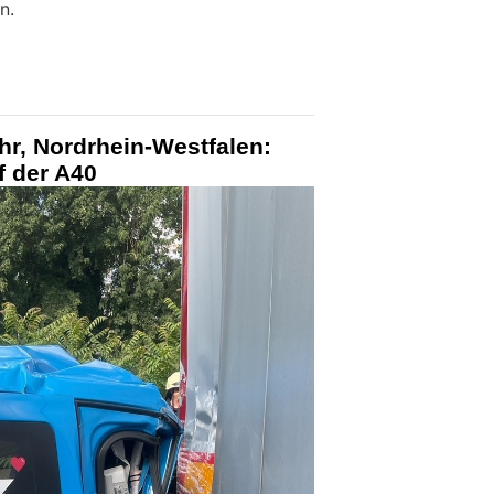
n.
r, Nordrhein-Westfalen:
f der A40