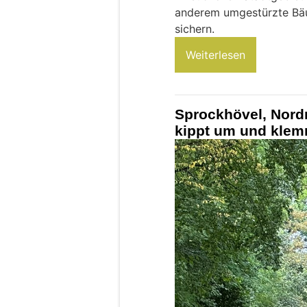
anderem umgestürzte Bäu
sichern.
Weiterlesen
Sprockhövel, Nord
kippt um und klem