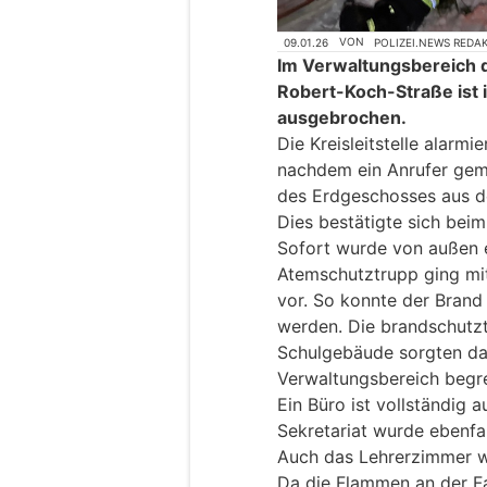
09.01.26
VON
POLIZEI.NEWS REDA
Im Verwaltungsbereich 
Robert-Koch-Straße ist 
ausgebrochen.
Die Kreisleitstelle alarm
nachdem ein Anrufer gem
des Erdgeschosses aus 
Dies bestätigte sich beim 
Sofort wurde von außen 
Atemschutztrupp ging mit
vor. So konnte der Brand
werden. Die brandschutzt
Schulgebäude sorgten da
Verwaltungsbereich begre
Ein Büro ist vollständig
Sekretariat wurde ebenfa
Auch das Lehrerzimmer we
Da die Flammen an der 