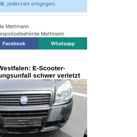
80
, jederzeit entgegen.
rde Mettmann
reispolizeibehörde Mettmann
Facebook
Whatsapp
estfalen: E-Scooter-
ungsunfall schwer verletzt