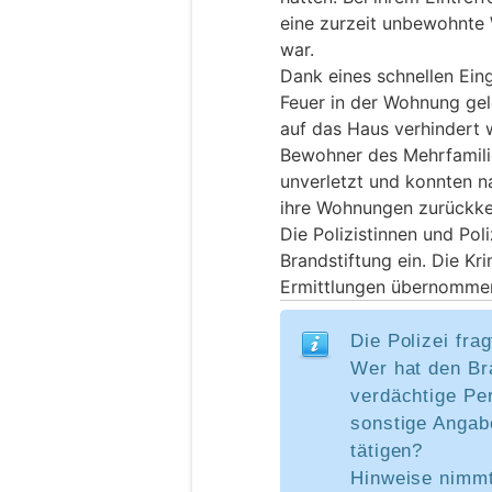
eine zurzeit unbewohnte
war.
Dank eines schnellen Ein
Feuer in der Wohnung gel
auf das Haus verhindert
Bewohner des Mehrfamili
unverletzt und konnten n
ihre Wohnungen zurückke
Die Polizistinnen und Pol
Brandstiftung ein. Die Kri
Ermittlungen übernomme
Die Polizei frag
Wer hat den Br
verdächtige Pe
sonstige Anga
tätigen?
Hinweise nimmt