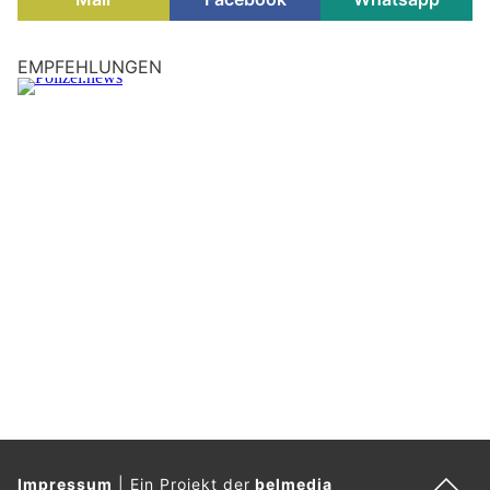
Velbert, Nordrhein-Westfalen: Mehrere
Müllcontainer in der Nacht in Brand gesetzt
08.08.26
VON
POLIZEI.NEWS REDAKTION
In der Nacht auf Mittwoch, 5. August 2026, brannten in
Velbert mehrere Müllcontainer.
Die Polizei ermittelt und bittet um Hinweise.
Weiterlesen
Werne, NRW: 400 Grad heiße Lkw-Bremse –
Feuerwehr verhindert möglichen Brand
08.08.26
VON
POLIZEI.NEWS REDAKTION
Gegen 18:58 Uhr am 07.08.2026 wurde die Freiwillige
Feuerwehr Werne mit dem Stichwort "Feuer 1 - droht Lkw-
Achse zu brennen" auf die Autobahn A1 in Fahrtrichtung
Bremen alarmiert.