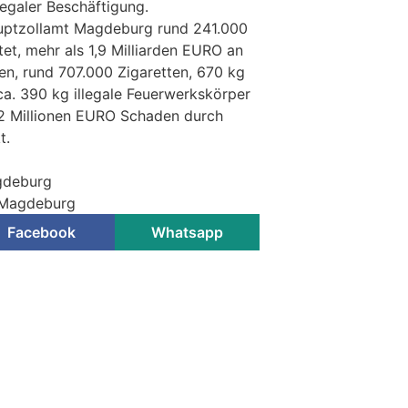
legaler Beschäftigung.
uptzollamt Magdeburg rund 241.000
et, mehr als 1,9 Milliarden EURO an
en, rund 707.000 Zigaretten, 670 kg
a. 390 kg illegale Feuerwerkskörper
2 Millionen EURO Schaden durch
t.
gdeburg
t Magdeburg
Facebook
Whatsapp
n-Anhalt: Frau will Anzeige
ndet fast im Gefängnis