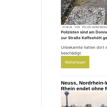
07.08.26
VON
POLIZEI.NEWS REDA
Polizisten sind am Donn
zur Straße Kaffeehött g
Unbekannte hatten dort ei
beschädigt.
Weiterlesen
Neuss, Nordrhein-
Rhein endet ohne 