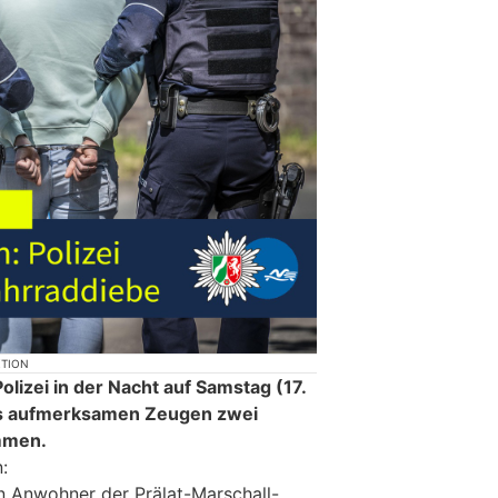
KTION
olizei in der Nacht auf Samstag (17.
es aufmerksamen Zeugen zwei
mmen.
:
n Anwohner der Prälat-Marschall-