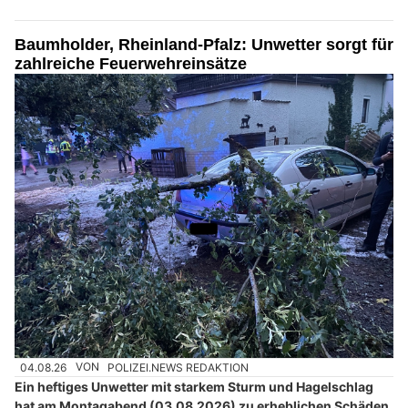
Baumholder, Rheinland-Pfalz: Unwetter sorgt für
zahlreiche Feuerwehreinsätze
04.08.26
VON
POLIZEI.NEWS REDAKTION
Ein heftiges Unwetter mit starkem Sturm und Hagelschlag
hat am Montagabend (03.08.2026) zu erheblichen Schäden