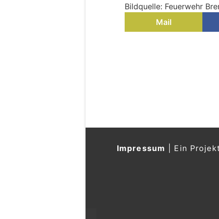
Bildquelle: Feuerwehr Br
Mail
Bremerhaven, Breme
entsorgt – Polizei e