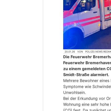
20.01.26
VON
POLIZEI.NEWS REDA
Die Feuerwehr Bremerha
Feuerwehr Bremerhaven
zu einem gemeldeten CO
Smidt-Straße alarmiert.
Mehrere Bewohner eines 
Symptome wie Schwindel
Unwohlsein.
Bei der Erkundung vor Ort 
Wohnung eine sehr hohe 
(CO) fest. Da zunächst u