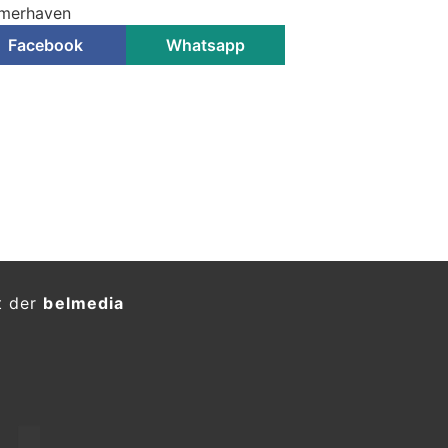
emerhaven
Facebook
Whatsapp
n: Altöl auf Spielplatz
rmittelt