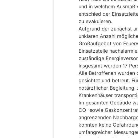
und in welchem Ausmaß w
entschied der Einsatzlei
zu evakuieren.
Aufgrund der zunächst un
unklaren Anzahl mögliche
Großaufgebot von Feuerw
Einsatzstelle nachalarmie
zuständige Energieverso
Insgesamt wurden 17 Per
Alle Betroffenen wurden 
gesichtet und betreut. Fü
notärztlicher Begleitung,
Krankenhäuser transporti
Im gesamten Gebäude wur
CO- sowie Gaskonzentrati
angrenzenden Nachbargeb
konnten keine Gefährdung
umfangreicher Messunge