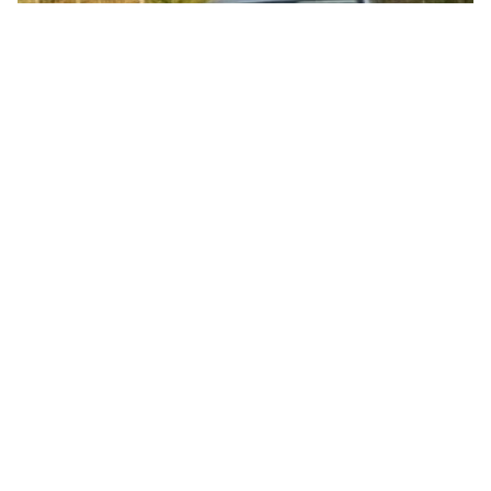
03.08.26
VON
POLIZEI.NEWS REDAKTION
Am Samstagmorgen (01 August) ist in der Ortsdurchfahrt
auf der L 719 ein 19-jähriger Golf-Fahrer von der Fahrbahn
abgekommen.
Dabei hat er einen Baum umgefahren und ist anschließend in
einem Weidezaun gelandet.